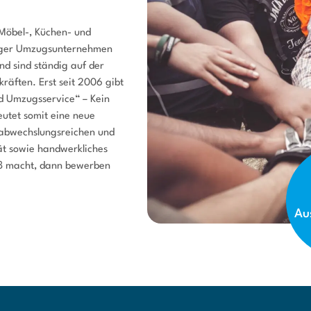
 Möbel-, Küchen- und
urger Umzugsunternehmen
nd sind ständig auf der
äften. Erst seit 2006 gibt
nd Umzugsservice“ – Kein
eutet somit eine neue
 abwechslungsreichen und
tät sowie handwerkliches
aß macht, dann bewerben
Au