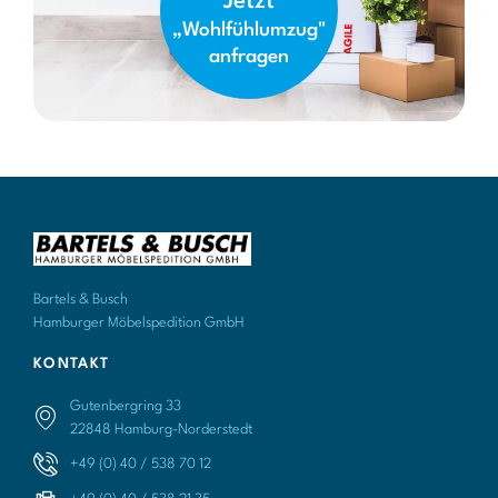
Jetzt
„Wohlfühlumzug"
anfragen
Bartels & Busch
Hamburger Möbelspedition GmbH
KONTAKT
Gutenbergring 33
22848 Hamburg-Norderstedt
+49 (0) 40 / 538 70 12